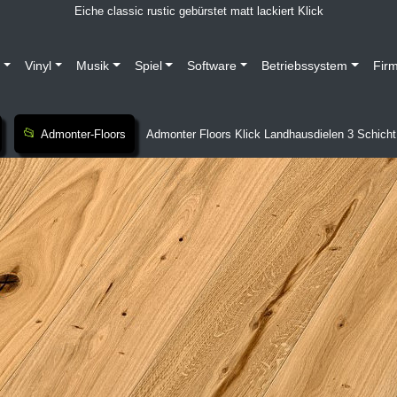
Eiche classic rustic gebürstet matt lackiert Klick
Vinyl
Musik
Spiel
Software
Betriebssystem
Fir
Admonter-Floors
Admonter Floors Klick Landhausdielen 3 Schicht