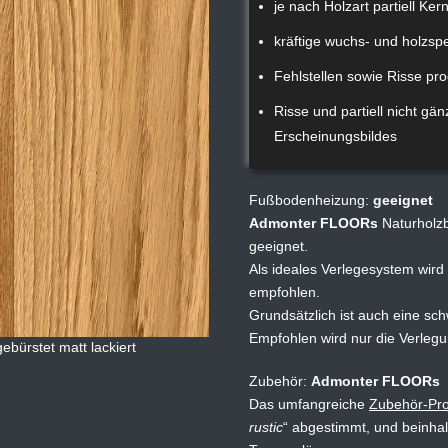
je nach Holzart partiell Ke
kräftige wuchs- und holzsp
Fehlstellen sowie Risse pro
Risse und partiell nicht gä
Erscheinungsbildes
Fußbodenheizung:
geeignet
Admonter FLOORs
Naturholzb
geeignet.
Als ideales Verlegesystem wird 
empfohlen.
Grundsätzlich ist auch eine s
Empfohlen wird nur die Verle
bürstet matt lackiert
Zubehör:
Admonter FLOORs
Das umfangreiche
Zubehör-Pr
rustic
abgestimmt, und beinhal