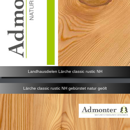
Landhausdielen Lärche classic rustic NH
Lärche classic rustic NH gebürstet natur geölt