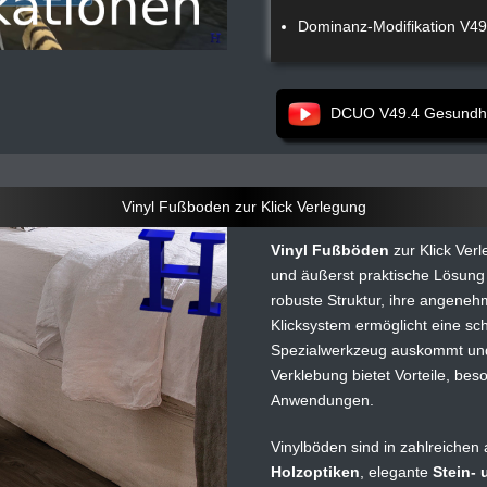
Dominanz-Modifikation V4
DCUO V49.4 Gesundhei
Vinyl Fußboden zur Klick Verlegung
Vinyl Fußböden
zur Klick Verl
und äußerst praktische Lösun
robuste Struktur, ihre angene
Klicksystem ermöglicht eine sc
Spezialwerkzeug auskommt und s
Verklebung bietet Vorteile, be
Anwendungen.
Vinylböden sind in zahlreichen 
Holzoptiken
, elegante
Stein- 